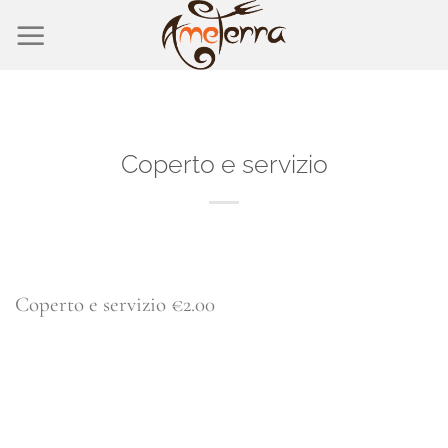
Salta
ai
contenuti
Coperto e servizio
Coperto e servizio €2.00
CONTINUA A LEGGERE
→