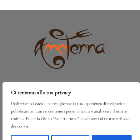
Ci teniamo alla tua privacy
Via Libertà, 221/B, 90018 Termini Imerese
PA
Utilizziamo i cookie per migliorare la tua esperienza di navigazione,
pubblicare annunci o contenuti personalizzati e analizzare il nostro
+39 091 888 55 25
traffico. Facendo clic su "Accetta tutto", acconsenti al nostro utilizzo
dei cookie.