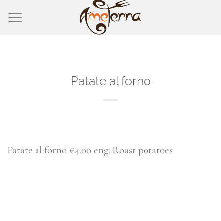
Salta
ai
contenuti
Patate al forno
Patate al forno €4.00 eng: Roast potatoes
CONTINUA A LEGGERE
→