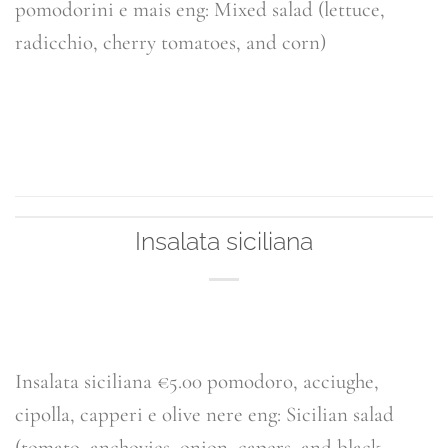
pomodorini e mais eng: Mixed salad (lettuce,
radicchio, cherry tomatoes, and corn)
CONTINUA A LEGGERE
→
Insalata siciliana
Insalata siciliana €5.00 pomodoro, acciughe,
cipolla, capperi e olive nere eng: Sicilian salad
(tomato, anchovies, onion, capers, and black