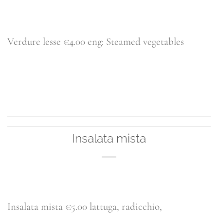
Verdure lesse €4.00 eng: Steamed vegetables
CONTINUA A LEGGERE
→
Insalata mista
Insalata mista €5.00 lattuga, radicchio,