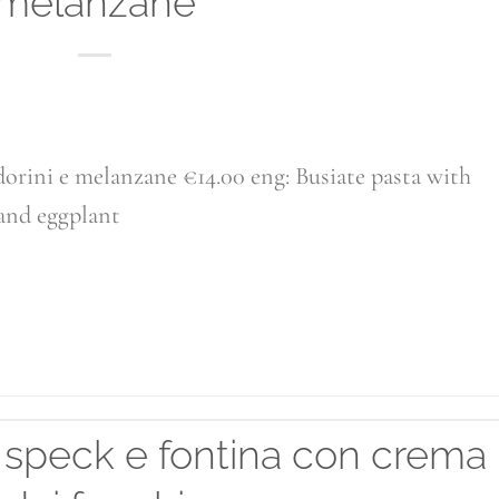
melanzane
orini e melanzane €14.00 eng: Busiate pasta with
and eggplant
ONTINUA A LEGGERE
→
di speck e fontina con crema