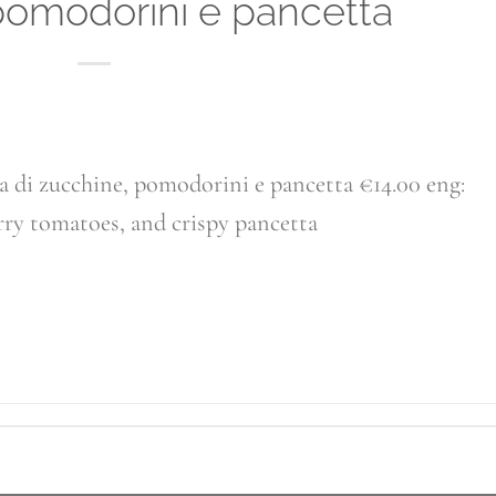
pomodorini e pancetta
a di zucchine, pomodorini e pancetta €14.00 eng:
rry tomatoes, and crispy pancetta
ONTINUA A LEGGERE
→