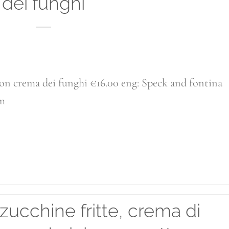
dei funghi
 con crema dei funghi €16.00 eng: Speck and fontina
am
ONTINUA A LEGGERE
→
zucchine fritte, crema di