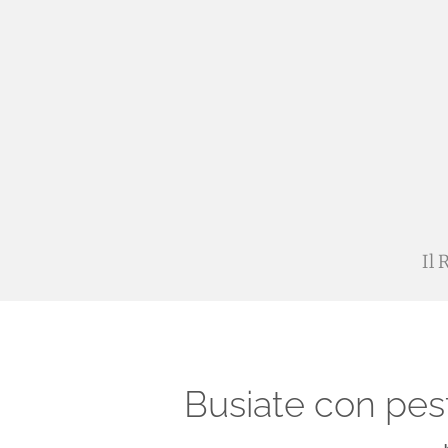
Salta
ai
contenuti
Il 
Busiate con pes