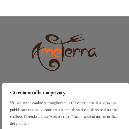
Ci teniamo alla tua privacy
Via Libertà, 221/B, 90018 Termini Imerese
PA
Utilizziamo i cookie per migliorare la tua esperienza di navigazione,
pubblicare annunci o contenuti personalizzati e analizzare il nostro
+39 091 888 55 25
traffico. Facendo clic su "Accetta tutto", acconsenti al nostro utilizzo
dei cookie.