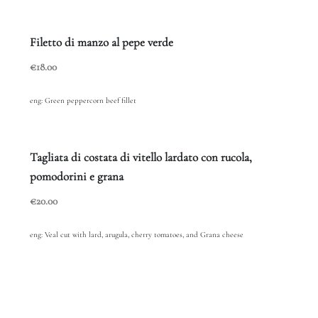
Filetto di manzo al pepe verde
€18.00
eng: Green peppercorn beef fillet
Tagliata di costata di vitello lardato con rucola,
pomodorini e grana
€20.00
eng: Veal cut with lard, arugula, cherry tomatoes, and Grana cheese