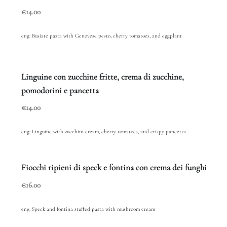
€14.00
eng: Busiate pasta with Genovese pesto, cherry tomatoes, and eggplant
Linguine con zucchine fritte, crema di zucchine,
pomodorini e pancetta
€14.00
eng: Linguine with zucchini cream, cherry tomatoes, and crispy pancetta
Fiocchi ripieni di speck e fontina con crema dei funghi
€16.00
eng: Speck and fontina stuffed pasta with mushroom cream