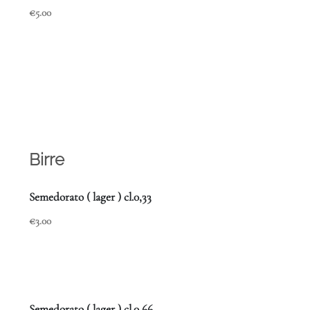
€5.00
Birre
Semedorato ( lager ) cl.0,33
€3.00
Semedorato ( lager ) cl.0,66