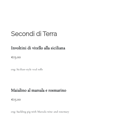
Secondi di Terra
Involtini di vitello alla siciliana
€13.00
eng:
Sicilian-style veal rolls
Maialino al marsala e rosmarino
€15.00
eng:
Suckling pig with Marsala wine and rosemary