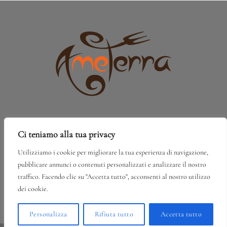
Ci teniamo alla tua privacy
Via Libertà, 221/B, 90018 Termini Imerese
PA
Utilizziamo i cookie per migliorare la tua esperienza di navigazione,
pubblicare annunci o contenuti personalizzati e analizzare il nostro
+39 091 888 55 25
traffico. Facendo clic su "Accetta tutto", acconsenti al nostro utilizzo
dei cookie.
Personalizza
Rifiuta tutto
Accetta tutto