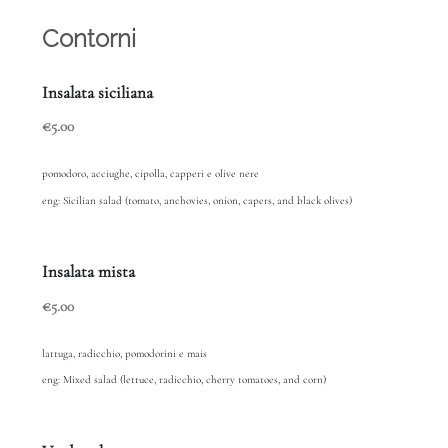
Contorni
Insalata siciliana
€5.00
pomodoro, acciughe, cipolla, capperi e olive nere
eng: Sicilian salad (tomato, anchovies, onion, capers, and black olives)
Insalata mista
€5.00
lattuga, radicchio, pomodorini e mais
eng: Mixed salad (lettuce, radicchio, cherry tomatoes, and corn)