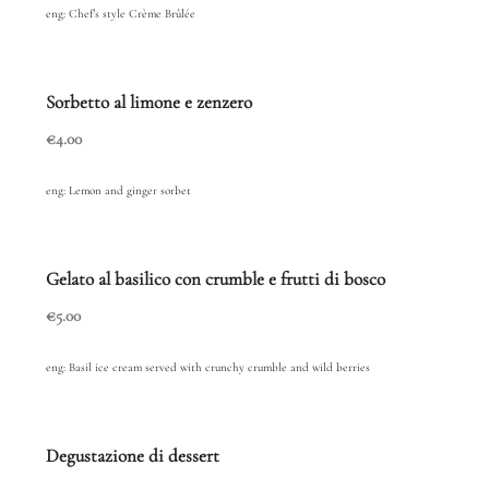
eng: Chef’s style Crème Brûlée
Sorbetto al limone e zenzero
€4.00
eng: Lemon and ginger sorbet
Gelato al basilico con crumble e frutti di bosco
€5.00
eng: Basil ice cream served with crunchy crumble and wild berries
Degustazione di dessert