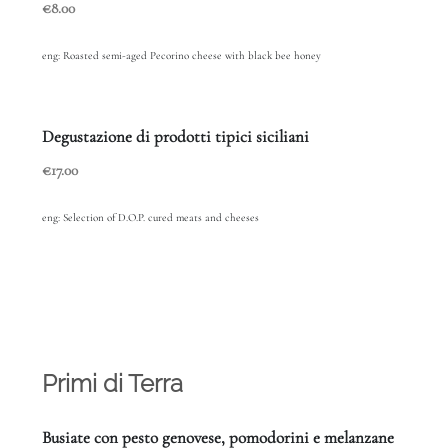
€8.00
eng: Roasted semi-aged Pecorino cheese with black bee honey
Degustazione di prodotti tipici siciliani
€17.00
eng: Selection of D.O.P. cured meats and cheeses
Primi di Terra
Busiate con pesto genovese, pomodorini e melanzane