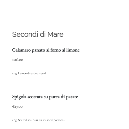
Secondi di Mare
Calamaro panato al forno al limone
€16.00
eng:
Lemon-breaded squid
Spigola scottata su purea di patate
€17.00
eng:
Seared sea bass on mashed potatoes