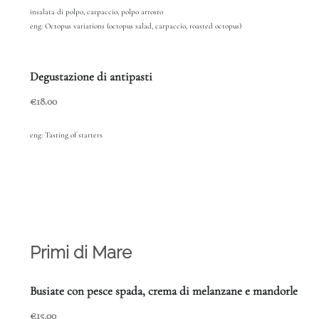
insalata di polpo, carpaccio, polpo arrosto
eng:
Octopus variations (octopus salad, carpaccio, roasted octopus)
Degustazione di antipasti
€18.00
eng: Tasting of starters
Primi di Mare
Busiate con pesce spada, crema di melanzane e mandorle
€15.00