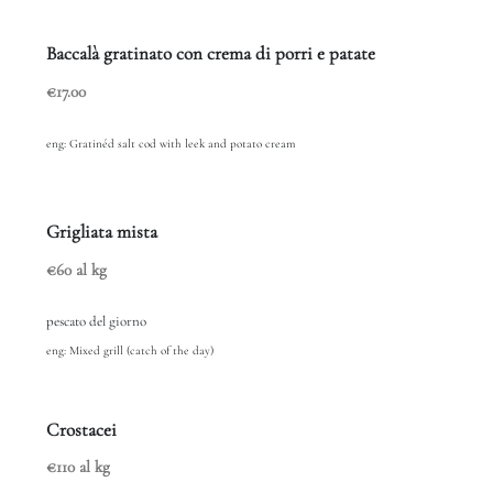
Baccalà gratinato con crema di porri e patate
€17.00
eng: Gratinéd salt cod with leek and potato cream
Grigliata mista
€60 al kg
pescato del giorno
eng: Mixed grill (catch of the day)
Crostacei
€110 al kg