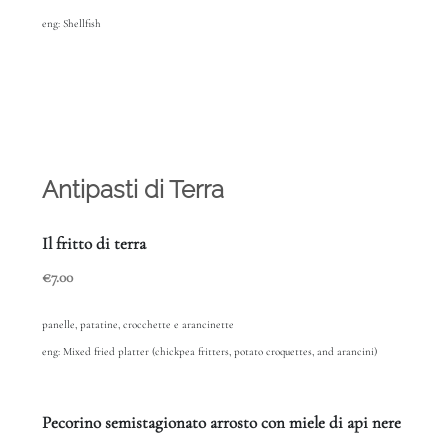
eng: Shellfish
Antipasti di Terra
Il fritto di terra
€7.00
panelle, patatine, crocchette e arancinette
eng: Mixed fried platter (chickpea fritters, potato croquettes, and arancini)
Pecorino semistagionato arrosto con miele di api nere