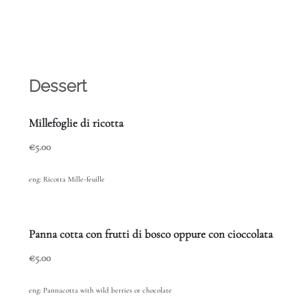
Dessert
Millefoglie di ricotta
€5.00
eng: R
icotta Mille-feuille
Panna cotta con frutti di bosco oppure con cioccolata
€5.00
eng: Pannacotta with wild berries or chocolate