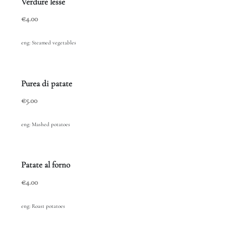
Verdure lesse
€4.00
eng: Steamed vegetables
Purea di patate
€5.00
eng: Mashed potatoes
Patate al forno
€4.00
eng: Roast potatoes