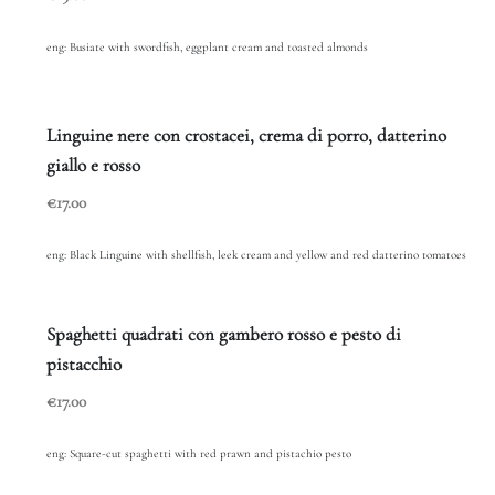
eng: Busiate with swordfish, eggplant cream and toasted almonds
Linguine nere con crostacei, crema di porro, datterino
giallo e rosso
€17.00
eng: Black Linguine with shellfish, leek cream and yellow and red datterino tomatoes
Spaghetti quadrati con gambero rosso e pesto di
pistacchio
€17.00
eng: Square-cut spaghetti with red prawn and pistachio pesto