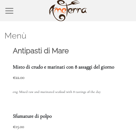
Salta
ai
contenuti
Menù
Antipasti di Mare
Misto di crudo e marinati con 8 assaggi del giorno
€22.00
eng: Mixed raw and marinated seafood with 8 tastings of the day
Sfumature di polpo
€15.00