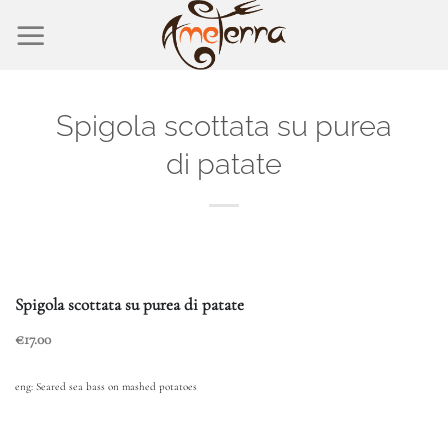
Salta
ai
contenuti
Spigola scottata su purea
di patate
Spigola scottata su purea di patate
€17.00
eng:
Seared sea bass on mashed potatoes