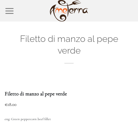
Salta
ai
contenuti
Filetto di manzo al pepe
verde
Filetto di manzo al pepe verde
€18.00
eng: Green peppercorn beef fillet