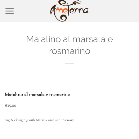
Salta
ai
contenuti
Maialino al marsala e
rosmarino
Maialino al marsala e rosmarino
€15.00
eng:
Suckling pig with Marsala wine and rosemary